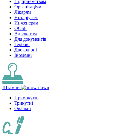
Підприємствам
Організаціям
Лікарям
Нотаріусам
Инженерам
ОСББ
Адвокатам
Для документів
Гербові
Двоколірні
Іноземні
Штампи
Прямокутні
Трикутні
Овальні