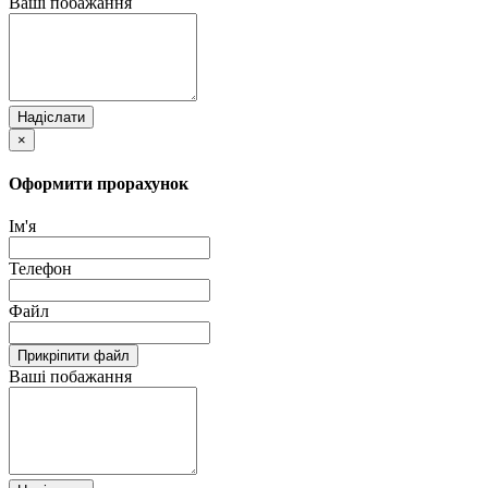
Ваші побажання
Надіслати
×
Оформити прорахунок
Ім'я
Телефон
Файл
Прикріпити файл
Ваші побажання