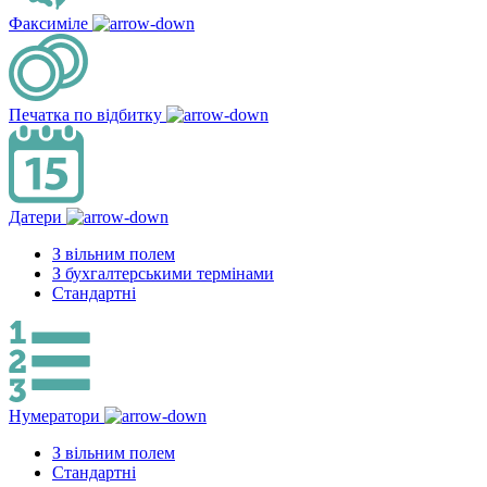
Факсиміле
Печатка по відбитку
Датери
З вільним полем
З бухгалтерськими термінами
Стандартні
Нумератори
З вільним полем
Стандартні