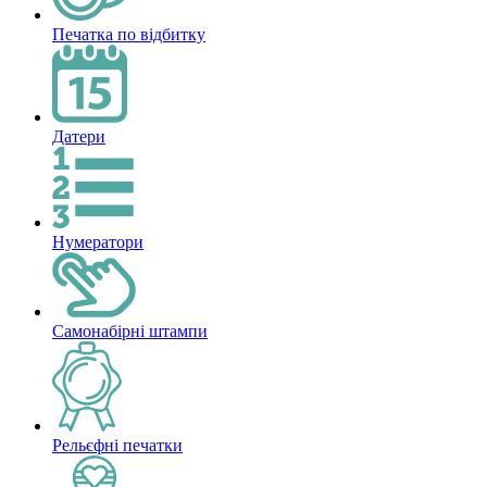
Печатка по відбитку
Датери
Нумератори
Самонабірні штампи
Рельєфні печатки