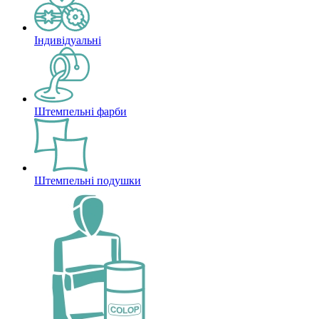
Індивідуальні
Штемпельні фарби
Штемпельні подушки