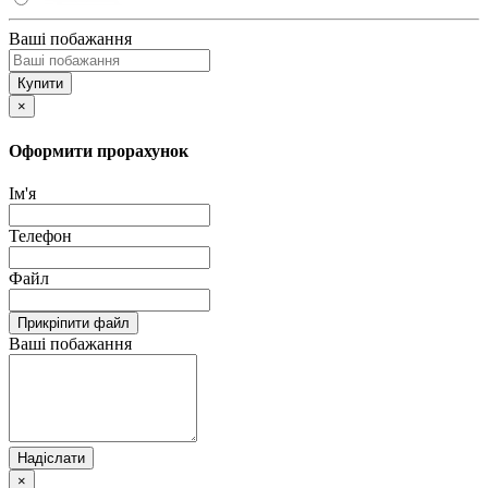
Ваші побажання
Купити
×
Оформити прорахунок
Iм'я
Телефон
Файл
Прикріпити файл
Ваші побажання
Надіслати
×